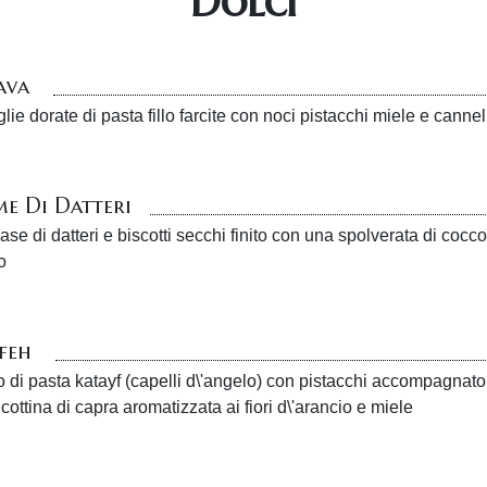
Dolci
ava
oglie dorate di pasta fillo farcite con noci pistacchi miele e cannel
me Di Datteri
se di datteri e biscotti secchi finito con una spolverata di cocco
o
feh
to di pasta katayf (capelli d\'angelo) con pistacchi accompagnat
icottina di capra aromatizzata ai fiori d\'arancio e miele