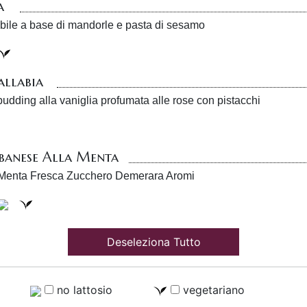
a
abile a base di mandorle e pasta di sesamo
llabia
pudding alla vaniglia profumata alle rose con pistacchi
ibanese Alla Menta
i Menta Fresca Zucchero Demerara Aromi
Deseleziona Tutto
no lattosio
vegetariano