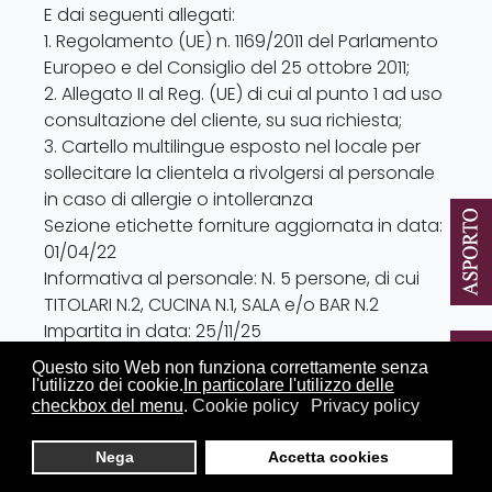
E dai seguenti allegati:
1. Regolamento (UE) n. 1169/2011 del Parlamento
Europeo e del Consiglio del 25 ottobre 2011;
2. Allegato II al Reg. (UE) di cui al punto 1 ad uso
consultazione del cliente, su sua richiesta;
3. Cartello multilingue esposto nel locale per
sollecitare la clientela a rivolgersi al personale
in caso di allergie o intolleranza
Sezione etichette forniture aggiornata in data:
01/04/22
Informativa al personale: N. 5 persone, di cui
TITOLARI N.2, CUCINA N.1, SALA e/o BAR N.2
Impartita in data: 25/11/25
Aggiornamento previsto:25/11/26
Questo sito Web non funziona correttamente senza
parte legale: prossima modifica e/o
l'utilizzo dei cookie.
In particolare l'utilizzo delle
checkbox del menu
.
Cookie policy
Privacy policy
integrazione normativa vigente
​Cucina e sala: briefing quotidiano sul menù ad
Nega
Accetta cookies
inizio turno
Pur prestando la massima attenzione, non