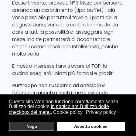
L'assortimento, prevede N° 3 Meze per persona
creando un assortimento (tipo buffet) il più
vario possibile per tutto il tavolo, i piatti della
degustazione, verranno calibrati in modo da
dare a tutti la possibilità di assaggiare ogni
meze. Inoltre permetterà di accontentare
anche i commensali con Intolleranze, poichè
molto varia
E' nostro interesse farvi trovare al TOP, la
cucina sceglierà i piatti più famosi e graditi
Purtroppo non riusciamo ad anticiparvi
l'elenco, in quanto i nostri meze essendo
freschi ed espressi, sono soggetti a
Questo sito Web non funziona correttamente senza
disponibilità giornaliera
l'utilizzo dei cookie.
In particolare l'utilizzo delle
checkbox del menu
.
Cookie policy
Privacy policy
Se avete piacere di ordinare alla carta, o avete
esigenze diverse, quali
intolleranze o scelte
Nega
Accetta cookies
alimentari
, è possibile prenotando una sera